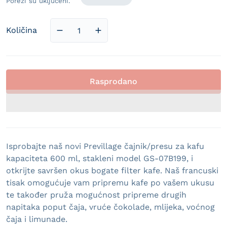
Porezi su uključeni.
Količina
Smanji količinu proizvoda &quot;Previllag
Povećaj količinu proizvoda &quot
Rasprodano
Isprobajte naš novi Previllage čajnik/presu za kafu
kapaciteta 600 ml, stakleni model GS-07B199, i
otkrijte savršen okus bogate filter kafe. Naš francuski
tisak omogućuje vam pripremu kafe po vašem ukusu
te također pruža mogućnost pripreme drugih
napitaka poput čaja, vruće čokolade, mlijeka, voćnog
čaja i limunade.