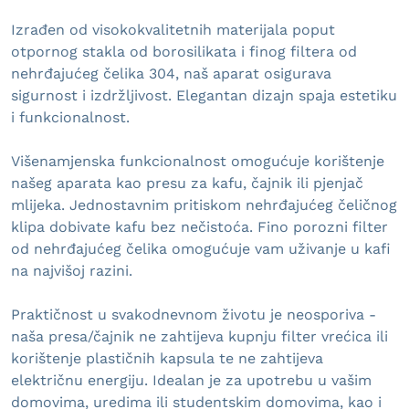
Izrađen od visokokvalitetnih materijala poput
otpornog stakla od borosilikata i finog filtera od
nehrđajućeg čelika 304, naš aparat osigurava
sigurnost i izdržljivost. Elegantan dizajn spaja estetiku
i funkcionalnost.
Višenamjenska funkcionalnost omogućuje korištenje
našeg aparata kao presu za kafu, čajnik ili pjenjač
mlijeka. Jednostavnim pritiskom nehrđajućeg čeličnog
klipa dobivate kafu bez nečistoća. Fino porozni filter
od nehrđajućeg čelika omogućuje vam uživanje u kafi
na najvišoj razini.
Praktičnost u svakodnevnom životu je neosporiva -
naša presa/čajnik ne zahtijeva kupnju filter vrećica ili
korištenje plastičnih kapsula te ne zahtijeva
električnu energiju. Idealan je za upotrebu u vašim
domovima, uredima ili studentskim domovima, kao i