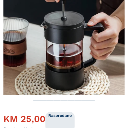
Otvori medij 1 u prikazu galer
Rasprodano
KM
25,00
Redovna cijena