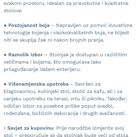
svakom prostoru. Idealan za pravokutne i kvadratne
stolove.
● Postojanost boja
– Napravljen uz pomoć inovativne
tehnologije bojenja i visokokvalitetnih boja, ne blijedi
niti se skuplja čak ni nakon brojnih pranja.
● Raznolik izbor
– Stolnjak je dostupan u različitim
veličinama i bojama, što omogućava lako
prilagođavanje Vašem enterijeru.
● Višenamjenska upotreba
– Savršen za
blagovaonicu, kuhinjski stol, stolić za kafu, ali i za
vanjsku upotrebu na terasi, vrtu ili pikniku. Također,
odličan izbor za posebne prilike poput svadbi,
rođendana, božićnih dekoracija i drugih svečanosti.
•
Savjet za kupovinu
: Prije narudžbe izmjerite svoj
stol – preporučuje se da stolnjak bude veći od stola