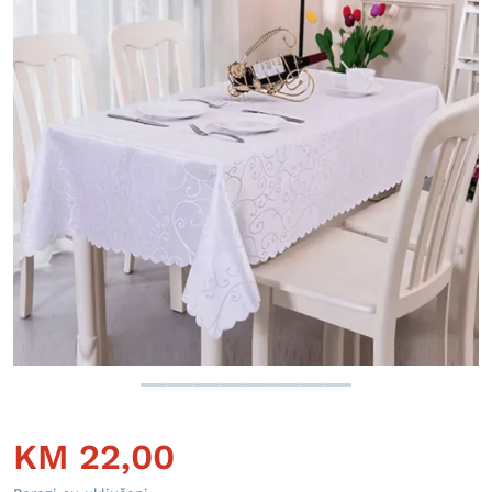
Otvori medij 1 u prikazu galer
KM
22,00
Redovna cijena