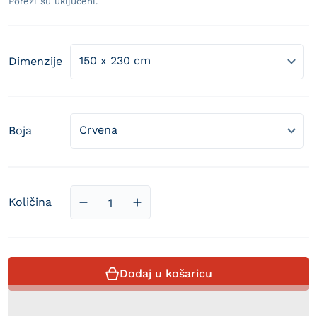
Porezi su uključeni.
Dimenzije
Boja
Količina
Smanji količinu proizvoda Luksuzni Stoln
Povećaj količinu proizvoda Luks
Dodaj u košaricu