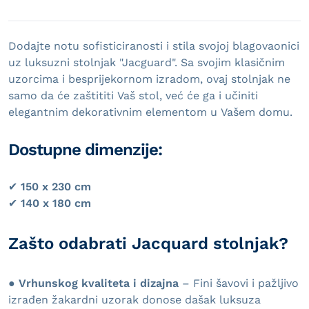
Dodajte notu sofisticiranosti i stila svojoj blagovaonici
uz luksuzni stolnjak "Jacguard". Sa svojim klasičnim
uzorcima i besprijekornom izradom, ovaj stolnjak ne
samo da će zaštititi Vaš stol, već će ga i učiniti
elegantnim dekorativnim elementom u Vašem domu.
Dostupne dimenzije:
✔
150 x 230 cm
✔
140 x 180 cm
Zašto odabrati Jacquard stolnjak?
●
Vrhunskog kvaliteta i dizajna
– Fini šavovi i pažljivo
izrađen žakardni uzorak donose dašak luksuza