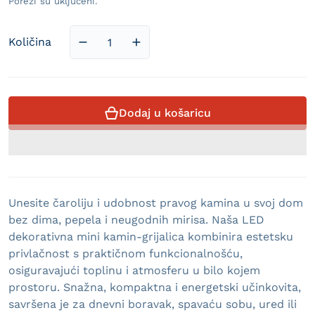
Porezi su uključeni.
Količina
Smanji količinu proizvoda LED Dekorativni
Povećaj količinu proizvoda LED 
Dodaj u košaricu
Unesite čaroliju i udobnost pravog kamina u svoj dom
bez dima, pepela i neugodnih mirisa. Naša LED
dekorativna mini kamin-grijalica kombinira estetsku
privlačnost s praktičnom funkcionalnošću,
osiguravajući toplinu i atmosferu u bilo kojem
prostoru. Snažna, kompaktna i energetski učinkovita,
savršena je za dnevni boravak, spavaću sobu, ured ili