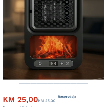
Otvori medij 1 u prikazu galer
Rasprodaja
KM
25,00
KM
45,00
Prodajna cijena
Redovna cijena