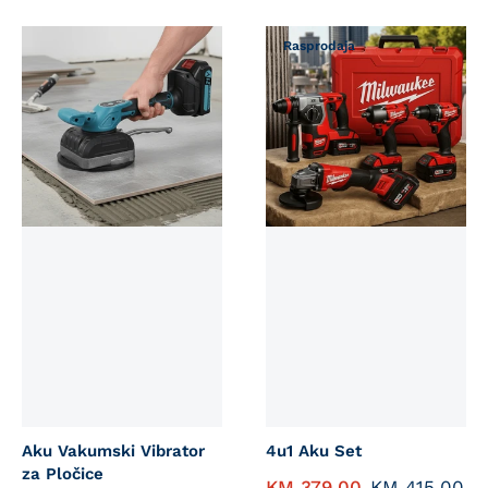
Rasprodaja
Aku Vakumski Vibrator
4u1 Aku Set
za Pločice
KM
379,00
KM
415,00