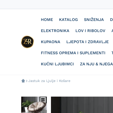
HOME
KATALOG
SNIŽENJA
D
ELEKTRONIKA
LOV I RIBOLOV
KUPAONA
LJEPOTA I ZDRAVLJE
FITNESS OPREMA I SUPLEMENTI
KUĆNI LJUBIMCI
ZA NJU & NJEGA
Jastuk za Ljulje i Košare