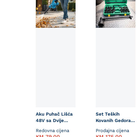
Aku Puhač Lišća
Set Teških
48V sa Dvije
Kovanih Gedora
Baterije "TM9"
za Kamion
Redovna cijena
Prodajna cijena
KM
79,00
KM
175,00