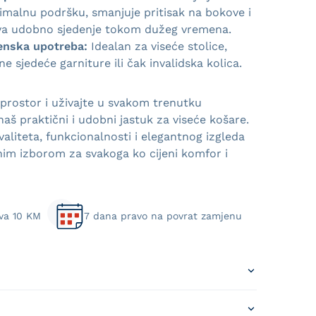
imalnu podršku, smanjuje pritisak na bokove i
a udobno sjedenje tokom dužeg vremena.
enska upotreba:
Idealan za viseće stolice,
dne sjedeće garniture ili čak invalidska kolica.
 prostor i uživajte u svakom trenutku
aš praktični i udobni jastuk za viseće košare.
aliteta, funkcionalnosti i elegantnog izgleda
enim izborom za svakoga ko cijeni komfor i
va 10 KM
7 dana pravo na povrat zamjenu