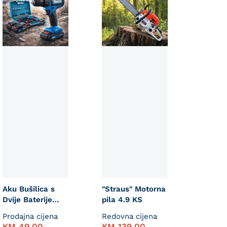
Aku Bušilica s
"Straus" Motorna
Dvije Baterije
pila 4.9 KS
48V
Prodajna cijena
Redovna cijena
KM
49,00
KM
139,00