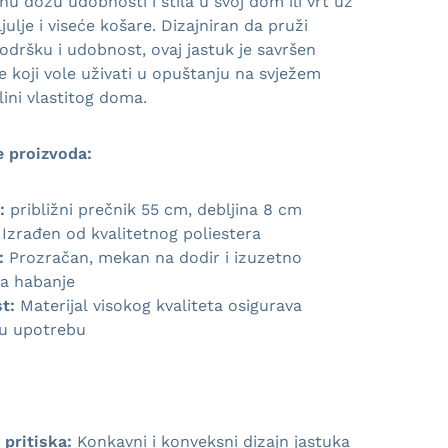
u dozu udobnosti i stila u svoj dom ili vrt uz
ljulje i viseće košare. Dizajniran da pruži
dršku i udobnost, ovaj jastuk je savršen
e koji vole uživati u opuštanju na svježem
plini vlastitog doma.
e proizvoda:
:
približni prečnik 55 cm, debljina 8 cm
Izrađen od kvalitetnog poliestera
:
Prozračan, mekan na dodir i izuzetno
a habanje
st:
Materijal visokog kvaliteta osigurava
nu upotrebu
 pritiska:
Konkavni i konveksni dizajn jastuka