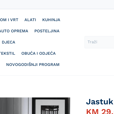
OM I VRT
ALATI
KUHINJA
AUTO OPREMA
POSTELJINA
DJECA
TEKSTIL
OBUĆA I ODJEĆA
NOVOGODIŠNJI PROGRAM
Jastuk 
KM
29