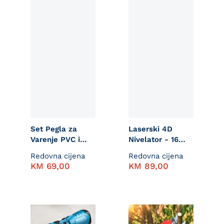
Set Pegla za
Laserski 4D
Varenje PVC i
Nivelator - 16
PPR Cijevi 1600W
Linija
Redovna cijena
Redovna cijena
KM
69,00
KM
89,00