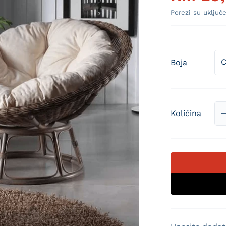
Porezi su uključe
Boja
Otvori medij 1 u prikazu galerije
Količina