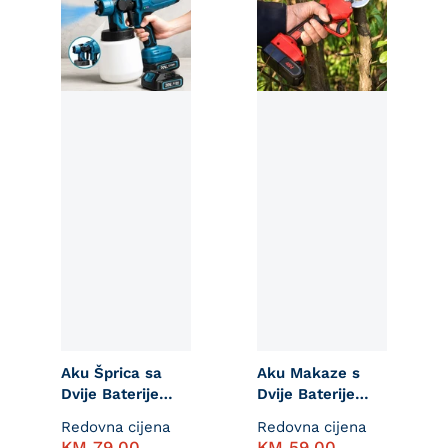
Aku Šprica sa
Aku Makaze s
Dvije Baterije
Dvije Baterije
20V
48V
Redovna cijena
Redovna cijena
KM
79,00
KM
59,00