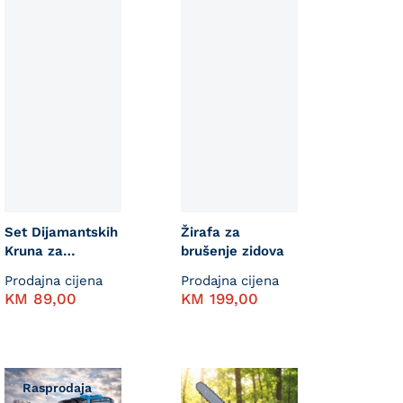
Set Dijamantskih
Žirafa za
Kruna za
brušenje zidova
Keramiku 8/1
Prodajna cijena
Prodajna cijena
KM
89,00
KM
199,00
Rasprodaja