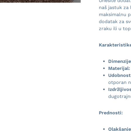
Unesite dodatn
naš jastuk za 
maksimalnu po
dodatak za sv
zraku ili u to
Karakteristik
Dimenzije
Materijal:
Udobnost
otporan n
Izdržljivo
dugotraj
Prednosti:
Olakšanje