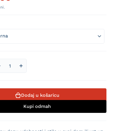
Redovna cijena
ni.
Otvori medij 2 u prikazu galerije
Smanji količinu proizvoda Jastuk za Ljulje i Košare
Povećaj količinu proizvoda Jastuk za Ljulje i Ko
Dodaj u košaricu
Kupi odmah