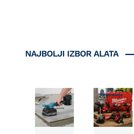
Možda Vam se svidi
NAJBOLJI IZBOR ALATA
Rasprodaja