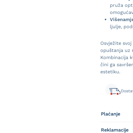
pruža opt
omogućav
Višenamj
ljulje, po
Osvježite svoj
opuštanja uz n
Kombinacija kv
čini ga savrš
estetiku.
Dosta
Plaćanje
Reklamacije