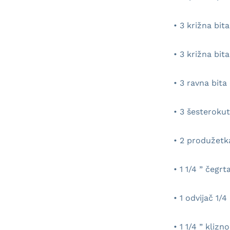
• 3 križna bit
• 3 križna bit
• 3 ravna bit
• 3 šesteroku
• 2 produžetk
• 1 1/4 ” čegr
• 1 odvijač 1/
• 1 1/4 ” kliz