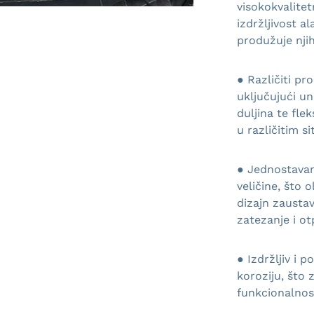
visokokvalitet
izdržljivost al
produžuje njih
● Različiti pr
uključujući un
duljina te fl
u različitim s
● Jednostavan
veličine, što 
dizajn zausta
zatezanje i ot
● Izdržljiv i
koroziju, što 
funkcionalnos