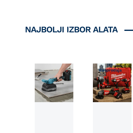
Možda Vam se svidi
NAJBOLJI IZBOR ALATA
Rasprodaja