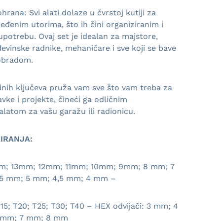
hrana: Svi alati dolaze u čvrstoj kutiji za
eđenim utorima, što ih čini organiziranim i
potrebu. Ovaj set je idealan za majstore,
đevinske radnike, mehaničare i sve koji se bave
obradom.
dnih ključeva pruža vam sve što vam treba za
avke i projekte, čineći ga odličnim
 alatom za vašu garažu ili radionicu.
IRANJA:
mm; 13mm; 12mm; 11mm; 10mm; 9mm; 8 mm; 7
5 mm; 5 mm; 4,5 mm; 4 mm –
T15; T20; T25; T30; T40 – HEX odvijači: 3 mm; 4
 mm; 7 mm; 8 mm