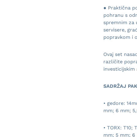
● Praktična po
pohranu s odr
spremnim za u
servisere, gra
popravkom i 
Ovaj set nasa
različite popr
investicijskim
SADRŽAJ PAK
• gedore: 14
mm; 6 mm; 5,
• TORX: T10; 
mm; 5 mm; 6