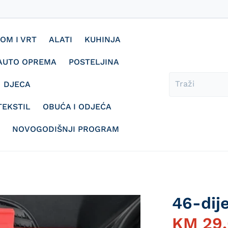
OM I VRT
ALATI
KUHINJA
AUTO OPREMA
POSTELJINA
DJECA
TEKSTIL
OBUĆA I ODJEĆA
NOVOGODIŠNJI PROGRAM
46-dije
KM
29