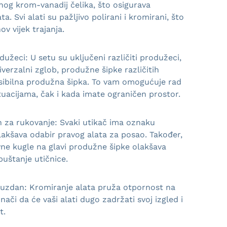
nog krom-vanadij čelika, što osigurava
ata. Svi alati su pažljivo polirani i kromirani, što
ov vijek trajanja.
odužeci: U setu su uključeni različiti produžeci,
iverzalni zglob, produžne šipke različitih
eksibilna produžna šipka. To vam omogućuje rad
ituacijama, čak i kada imate ograničen prostor.
 za rukovanje: Svaki utikač ima oznaku
olakšava odabir pravog alata za posao. Također,
vne kugle na glavi produžne šipke olakšava
puštanje utičnice.
 pouzdan: Kromiranje alata pruža otpornost na
znači da će vaši alati dugo zadržati svoj izgled i
t.