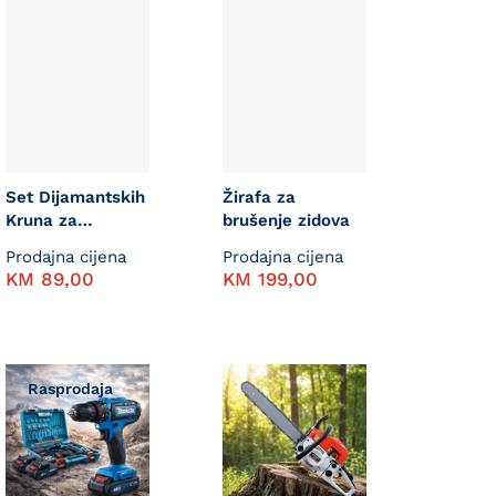
Set Dijamantskih
Žirafa za
Kruna za
brušenje zidova
Keramiku 8/1
Prodajna cijena
Prodajna cijena
KM
89,00
KM
199,00
Rasprodaja