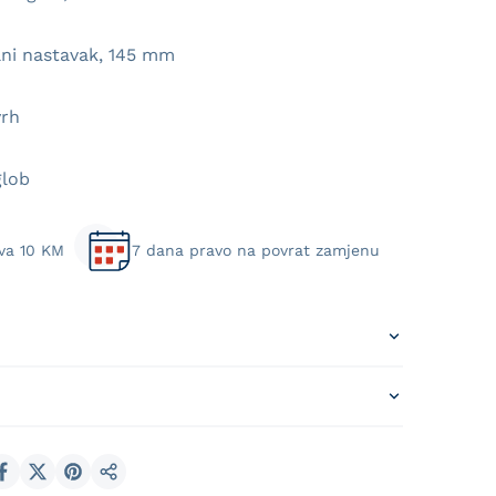
bilni nastavak, 145 mm
vrh
glob
va 10 KM
7 dana pravo na povrat zamjenu
Podijeli