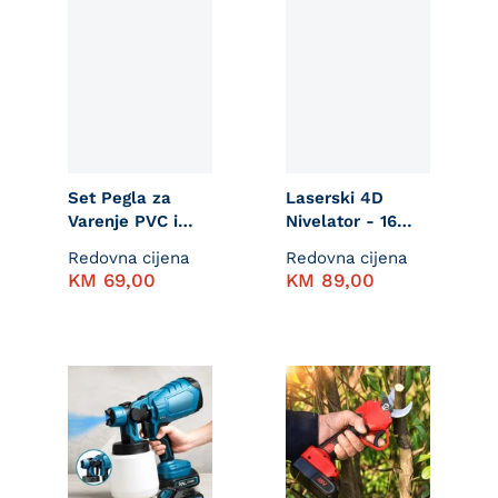
Set Pegla za
Laserski 4D
Varenje PVC i
Nivelator - 16
PPR Cijevi 1600W
Linija
Redovna cijena
Redovna cijena
KM
69,00
KM
89,00