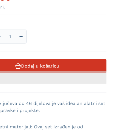
Redovna cijena
ni.
Smanji količinu proizvoda 46-dijelni Set Gedora i Bitova
Povećaj količinu proizvoda 46-dijelni Set Gedora
Otvori medij 2 u prikazu galerije
Dodaj u košaricu
ljučeva od 46 dijelova je vaš idealan alatni set
opravke i projekte.
etni materijali: Ovaj set izrađen je od