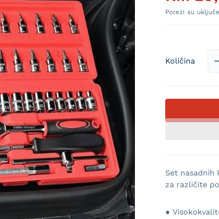
Porezi su uključe
Količina
Otvori medij 1 u prikazu galerije
Set nasadnih k
za različite p
● Visokokvalit