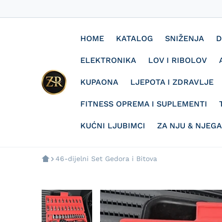
HOME
KATALOG
SNIŽENJA
D
ELEKTRONIKA
LOV I RIBOLOV
KUPAONA
LJEPOTA I ZDRAVLJE
FITNESS OPREMA I SUPLEMENTI
KUĆNI LJUBIMCI
ZA NJU & NJEGA
46-dijelni Set Gedora i Bitova