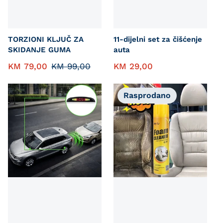
TORZIONI KLJUČ ZA
11-dijelni set za čišćenje
SKIDANJE GUMA
auta
KM
79,00
KM
99,00
KM
29,00
Rasprodano