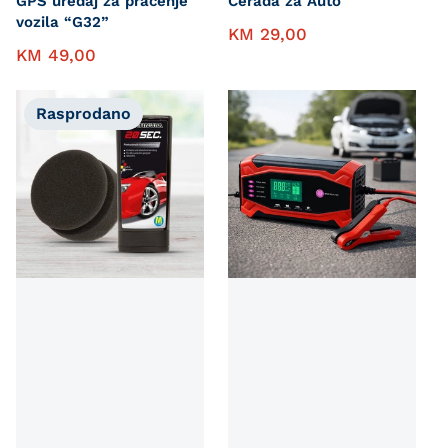
GPS uređaj za praćenje
Cerada za Auto
vozila “G32”
KM
29,00
KM
49,00
Rasprodano