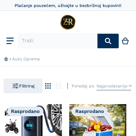
Plaćanje pouzećem, uživajte u bezbrižnoj kupovini!
Auto Oprema
Poredaj po
Najprodavanije
Filtriraj
Rasprodano
Rasprodano