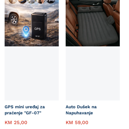
GPS mini uređaj za
Auto Dušek na
praćenje "GF-07"
Napuhavanje
KM
25,00
KM
59,00