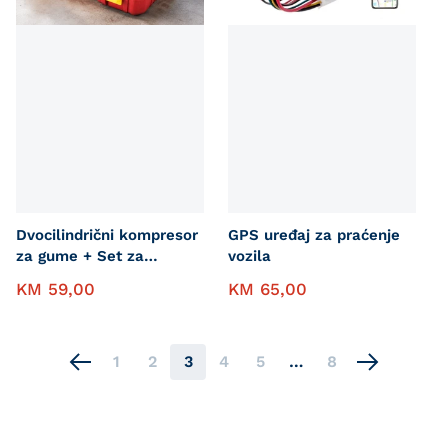
Dvocilindrični kompresor
GPS uređaj za praćenje
za gume + Set za
vozila
krpljenje
KM
59,00
KM
65,00
1
2
3
4
5
…
8